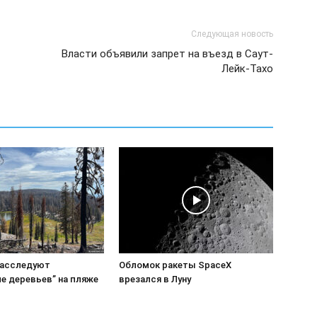
Следующая новость
Власти объявили запрет на въезд в Саут-
Лейк-Тахо
расследуют
Обломок ракеты SpaceX
е деревьев” на пляже
врезался в Луну