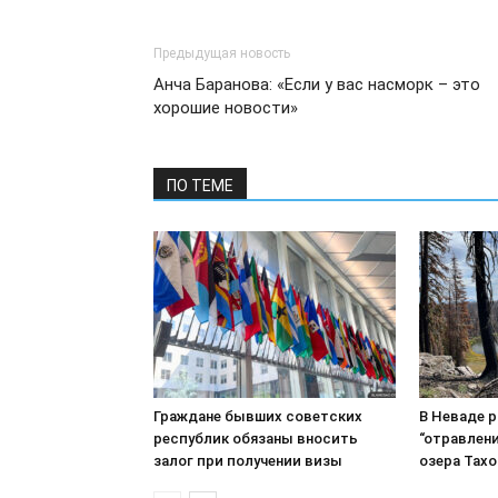
Предыдущая новость
Анча Баранова: «Если у вас насморк – это
хорошие новости»
ПО ТЕМЕ
Граждане бывших советских
В Неваде 
республик обязаны вносить
“отравлени
залог при получении визы
озера Тахо