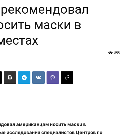
 рекомендовал
сить маски в
местах
855
довал американцам носить маски в
ые исследования специалистов Центров по