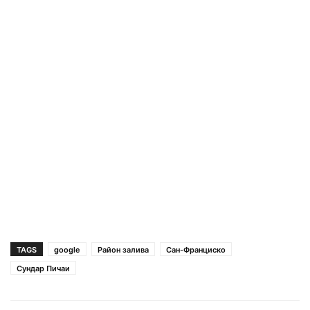
TAGS
google
Район залива
Сан-Франциско
Сундар Пичаи