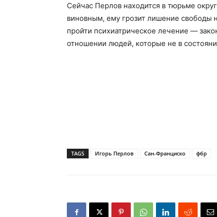
Сейчас Перлов находится в тюрьме округа
виновным, ему грозит лишение свободы на
пройти психиатрическое лечение — зако
отношении людей, которые не в состоянии
TAGS
Игорь Перлов
Сан-Франциско
фбр