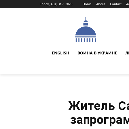
Friday, August 7, 2026
Home
About
Contact
A
ENGLISH
ВОЙНА В УКРАИНЕ
Л
Житель С
запрогра