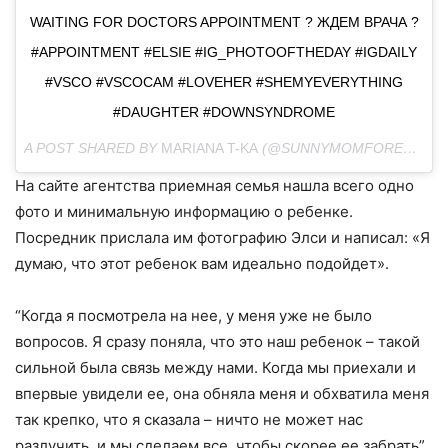
WAITING FOR DOCTORS APPOINTMENT ? ЖДЕМ ВРАЧА ?
#APPOINTMENT #ELSIE #IG_PHOTOOFTHEDAY #IGDAILY
#VSCO #VSCOCAM #LOVEHER #SHEMYEVERYTHING
#DAUGHTER #DOWNSYNDROME
A POST SHARED BY
MARIANA T-KA
(@SUNNYMOMFOREVER) ON
На сайте агентства приемная семья нашла всего одно
фото и минимальную информацию о ребенке.
Посредник прислала им фотографию Элси и написал: «Я
думаю, что этот ребенок вам идеально подойдет».
“Когда я посмотрела на нее, у меня уже не было
вопросов. Я сразу поняла, что это наш ребенок – такой
сильной была связь между нами. Когда мы приехали и
впервые увидели ее, она обняла меня и обхватила меня
так крепко, что я сказала – ничто не может нас
разлучить, и мы сделаем все, чтобы скорее ее забрать”,