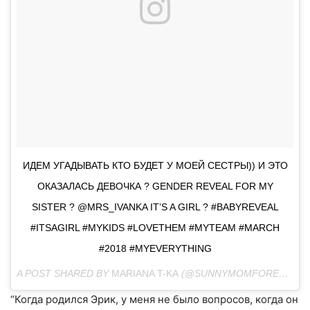
ИДЕМ УГАДЫВАТЬ КТО БУДЕТ У МОЕЙ СЕСТРЫ)) И ЭТО
ОКАЗАЛАСЬ ДЕВОЧКА ? GENDER REVEAL FOR MY
SISTER ? @MRS_IVANKA IT’S A GIRL ? #BABYREVEAL
#ITSAGIRL #MYKIDS #LOVETHEM #MYTEAM #MARCH
#2018 #MYEVERYTHING
A POST SHARED BY
MARIANA T-KA
(@SUNNYMOMFOREVER) ON
“Когда родился Эрик, у меня не было вопросов, когда он