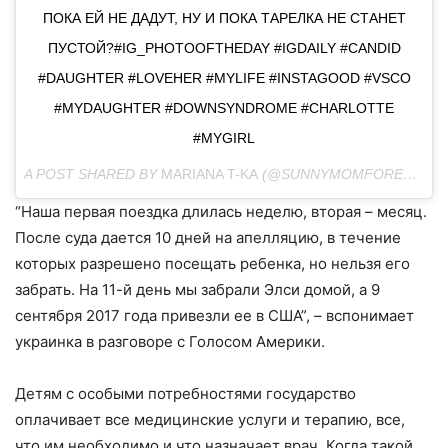
ПОКА ЕЙ НЕ ДАДУТ, НУ И ПОКА ТАРЕЛКА НЕ СТАНЕТ
ПУСТОЙ?#IG_PHOTOOFTHEDAY #IGDAILY #CANDID
#DAUGHTER #LOVEHER #MYLIFE #INSTAGOOD #VSCO
#MYDAUGHTER #DOWNSYNDROME #CHARLOTTE
#MYGIRL
A POST SHARED BY
MARIANA T-KA
(@SUNNYMOMFOREVER) ON
“Наша первая поездка длилась неделю, вторая – месяц.
После суда дается 10 дней на апелляцию, в течение
которых разрешено посещать ребенка, но нельзя его
забрать. На 11-й день мы забрали Элси домой, а 9
сентября 2017 года привезли ее в США”, – вспонимает
украинка в разговоре с Голосом Америки.
Детям с особыми потребностями государство
оплачивает все медицинские услуги и терапию, все,
что им необходимо и что назначает врач. Когда такой