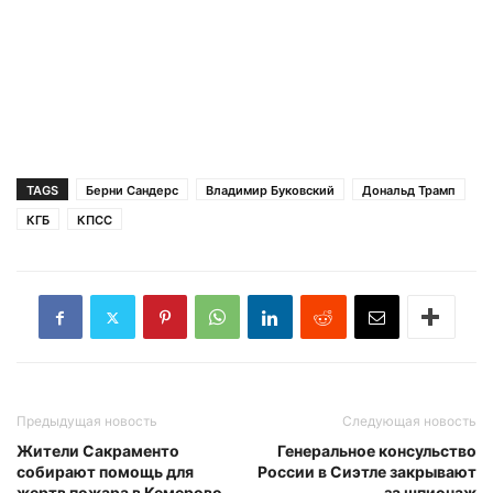
TAGS
Берни Сандерс
Владимир Буковский
Дональд Трамп
КГБ
КПСС
Предыдущая новость
Следующая новость
Жители Сакраменто
Генеральное консульство
собирают помощь для
России в Сиэтле закрывают
жертв пожара в Кемерово
за шпионаж