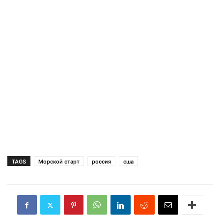
TAGS
Морской старт
россия
сша