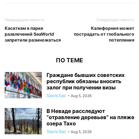
Предыдущая новость
Следующая новость
Касаткам в парке
Калифорния может
развлечений SeaWorld
пострадать от глобального
запретили размножаться
потепления
ПО ТЕМЕ
Граждане бывших советских
республик обязаны вносить
залог при получении визы
SlavicSac
-
Aug 5, 2026
В Неваде расследуют
“отравление деревьев” на пляже
озера Тахо
SlavicSac
-
Aug 5, 2026