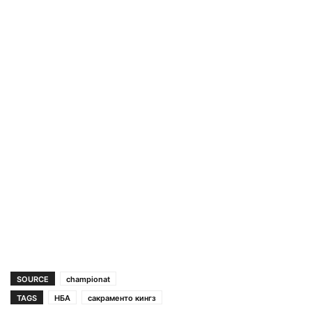
SOURCE
championat
TAGS
НБА
сакраменто кингз