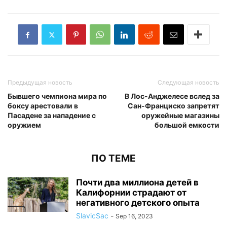
Предыдущая новость
Следующая новость
Бывшего чемпиона мира по
В Лос-Анджелесе вслед за
боксу арестовали в
Сан-Франциско запретят
Пасадене за нападение с
оружейные магазины
оружием
большой емкости
ПО ТЕМЕ
Почти два миллиона детей в
Калифорнии страдают от
негативного детского опыта
SlavicSac
-
Sep 16, 2023