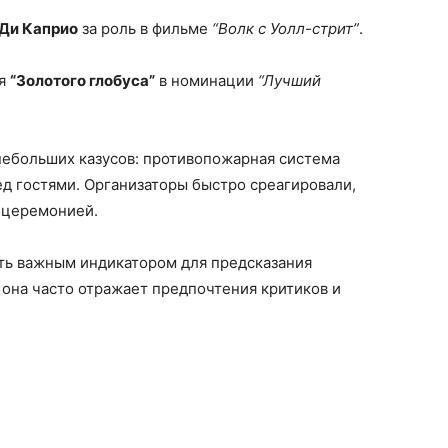
Ди Каприо
за роль в фильме
“Волк с Уолл-стрит”
.
ся
“Золотого глобуса”
в номинации
“Лучший
 небольших казусов: противопожарная система
д гостями. Организаторы быстро среагировали,
д церемонией.
ть важным индикатором для предсказания
у она часто отражает предпочтения критиков и