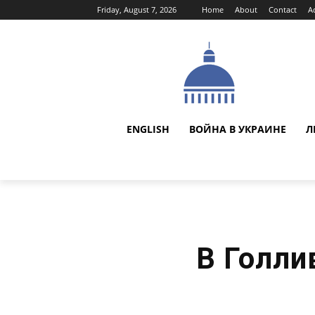
Friday, August 7, 2026
Home
About
Contact
A
ENGLISH
ВОЙНА В УКРАИНЕ
Л
В Голли