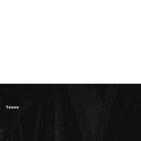
о
Техно