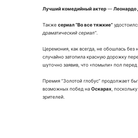
Лучший комедийный актер
—
Леонардо 
Также
сериал “Во все тяжкие”
удостоил
драматический сериал”
.
Церемония, как всегда, не обошлась без
случайно затопила красную дорожку пере
шуточно заявив, что «помыли» пол пере
Премия “Золотой глобус” продолжает бы
возможных побед на
Оскарах
, поскольк
зрителей.