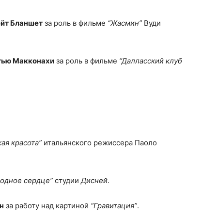
йт Бланшет
за роль в фильме
“Жасмин”
Вуди
тью Макконахи
за роль в фильме
“Далласский клуб
ая красота”
итальянского режиссера Паоло
одное сердце”
студии
Дисней
.
н
за работу над картиной
“Гравитация”
.