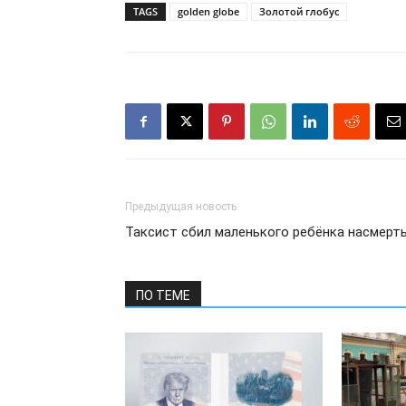
TAGS
golden globe
Золотой глобус
Предыдущая новость
Таксист сбил маленького ребёнка насмерт
ПО ТЕМЕ