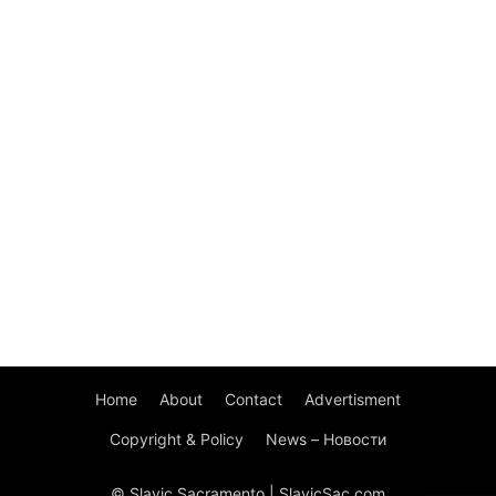
Home
About
Contact
Advertisment
Copyright & Policy
News – Новости
© Slavic Sacramento | SlavicSac.com