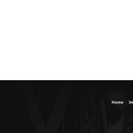
Home
Э