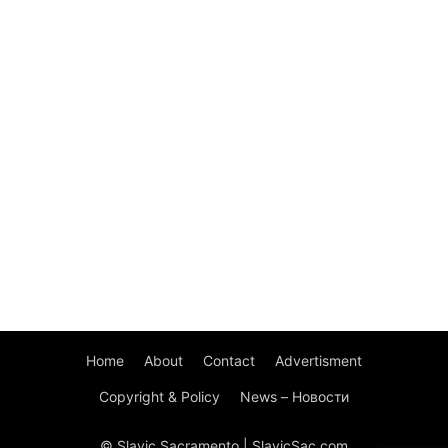
Home
About
Contact
Advertisment
Copyright & Policy
News – Новости
© Slavic Sacramento | SlavicSac.com