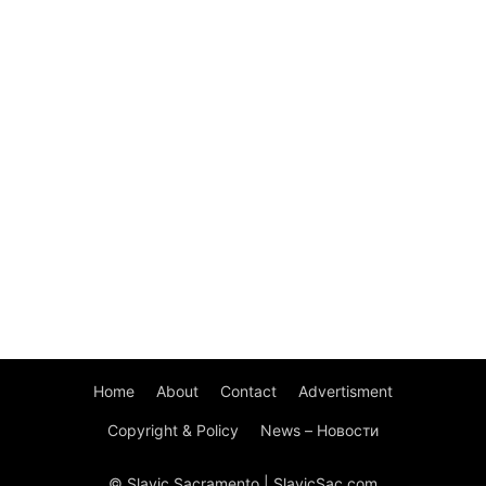
Home
About
Contact
Advertisment
Copyright & Policy
News – Новости
© Slavic Sacramento | SlavicSac.com