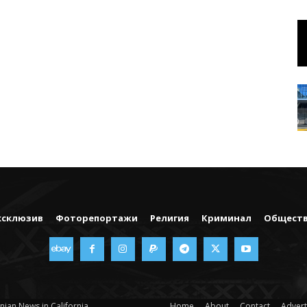
ксклюзив
Фоторепортажи
Религия
Криминал
Общест
nian News in California
Home
About
Contact
Advert