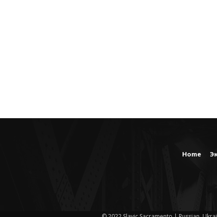
Home
Э
© 2022 Slavic Sacramento | Russian, Ukrai