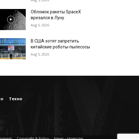
Обломок ракеты SpaceX
врезался в Луну
Aug 5, 2026
В США хотят запретить
китайские роботы-пылесосы
Aug 5, 2026
во
Техно
isment
Copyright & Policy
News – Новости