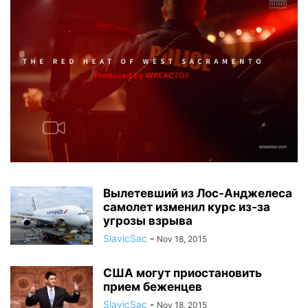
Вылетевший из Лос-Анджелеса
самолет изменил курс из-за
угрозы взрыва
SlavicSac
-
Nov 18, 2015
США могут приостановить
прием беженцев
SlavicSac
-
Nov 18, 2015