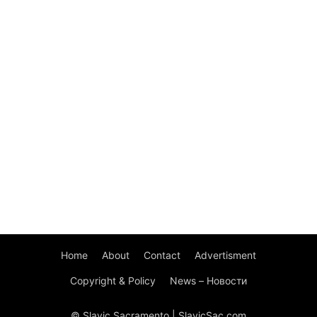
Home
About
Contact
Advertisment
Copyright & Policy
News – Новости
© Slavic Sacramento | SlavicSac.com