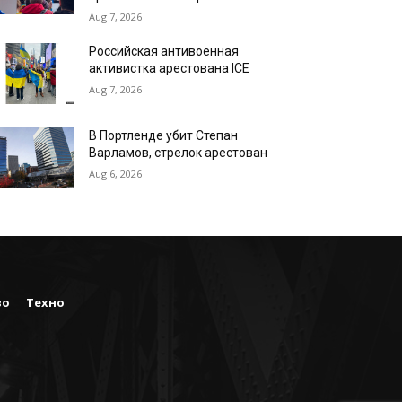
Aug 7, 2026
Российская антивоенная
активистка арестована ICE
Aug 7, 2026
В Портленде убит Степан
Варламов, стрелок арестован
Aug 6, 2026
во
Техно