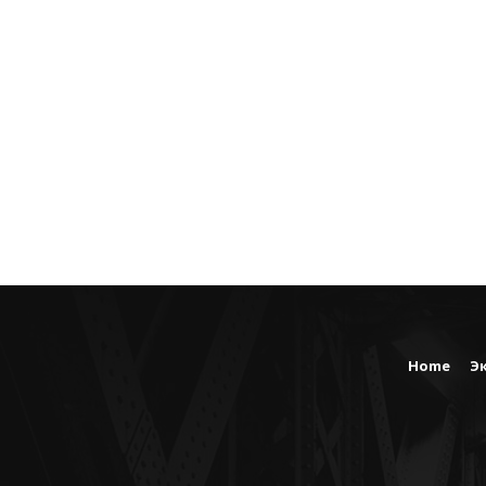
Home
Э