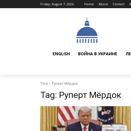
Friday, August 7, 2026
Home
About
Contact
ENGLISH
ВОЙНА В УКРАИНЕ
ЛЕ
Тэги
Руперт Мёрдок
Tag:
Руперт Мёрдок