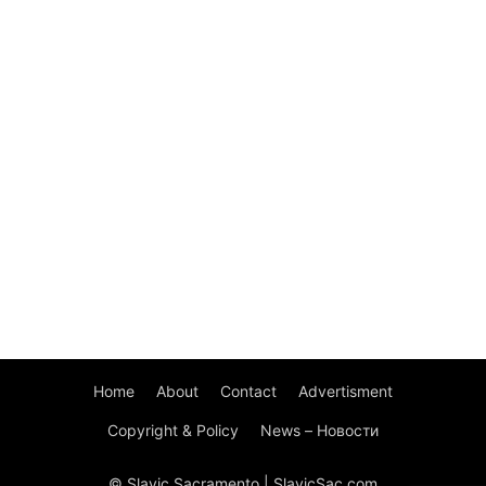
Home
About
Contact
Advertisment
Copyright & Policy
News – Новости
© Slavic Sacramento | SlavicSac.com