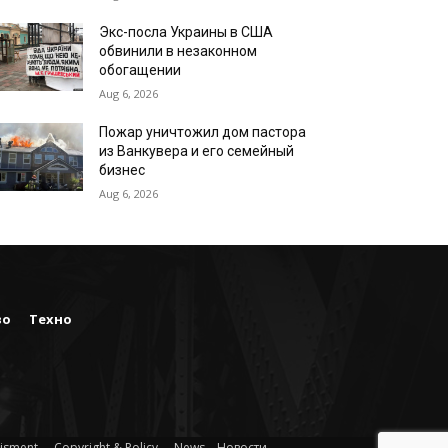
Экс-посла Украины в США
обвинили в незаконном
обогащении
Aug 6, 2026
Пожар уничтожил дом пастора
из Ванкувера и его семейный
бизнес
Aug 6, 2026
во
Техно
isment
Copyright & Policy
News – Новости