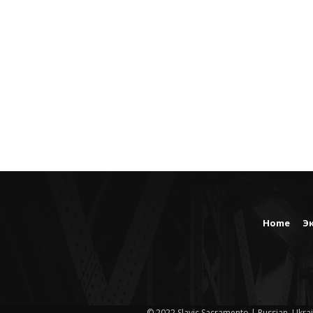
Home
Э
© 2022 Slavic Sacramento | Russian, Ukrai