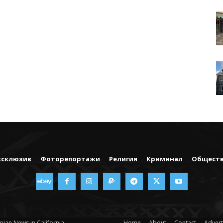
ксклюзив
Фоторепортажи
Религия
Криминал
Общест
nian News in California
Home
About
Contact
Advert