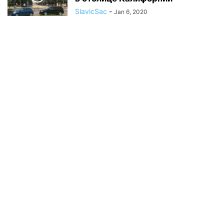
SlavicSac
-
Jan 6, 2020