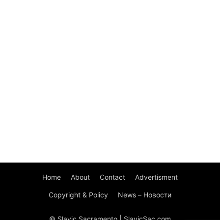
Home
About
Contact
Advertisment
Copyright & Policy
News – Новости
© Slavic Sacramento | SlavicSac.com