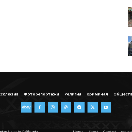
ксклюзив
Фоторепортажи
Религия
Криминал
Общест
nian News in California
Home
About
Contact
Advert