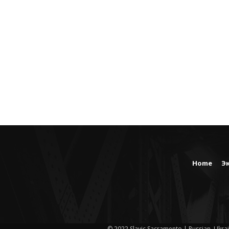
Home
Э
© 2022 Slavic Sacramento | Russian, Ukrai