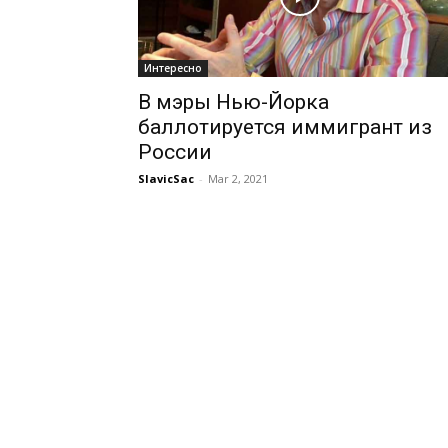
Интересно
В мэры Нью-Йорка
баллотируется иммигрант из
России
SlavicSac
-
Mar 2, 2021