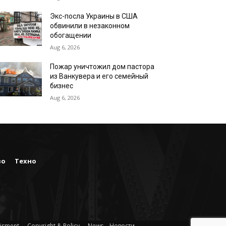
Экс-посла Украины в США
обвинили в незаконном
обогащении
Aug 6, 2026
Пожар уничтожил дом пастора
из Ванкувера и его семейный
бизнес
Aug 6, 2026
во
Техно
isment
Copyright & Policy
News – Новости