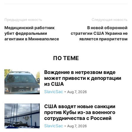
Предыдущая новость
Следующая новость
Медицинский работник
В новой оборонной
убит федеральными
стратегии США Украина не
агентами в Миннеаполисе
является приоритетом
ПО ТЕМЕ
Вождение в нетрезвом виде
может привести к депортации
из США
SlavicSac
-
Aug 7, 2026
США вводят новые санкции
против Кубы из-за военного
сотрудничества с Россией
SlavicSac
-
Aug 7, 2026