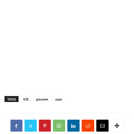
TAGS
ICE
россия
сша