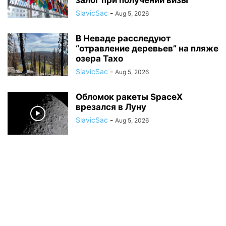
залог при получении визы
SlavicSac
-
Aug 5, 2026
В Неваде расследуют
“отравление деревьев” на пляже
озера Тахо
SlavicSac
-
Aug 5, 2026
Обломок ракеты SpaceX
врезался в Луну
SlavicSac
-
Aug 5, 2026