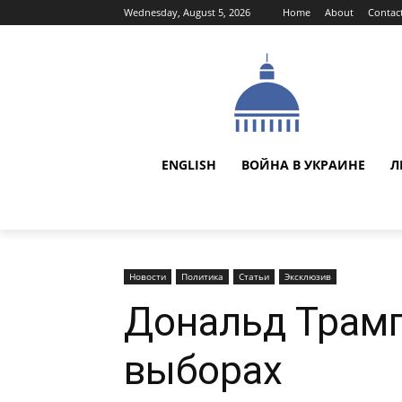
Wednesday, August 5, 2026
Home
About
Contac
ENGLISH
ВОЙНА В УКРАИНЕ
Л
Новости
Политика
Статьи
Эксклюзив
Дональд Трамп
выборах