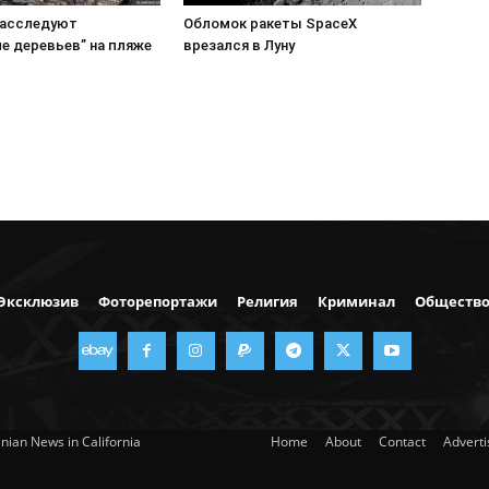
расследуют
Обломок ракеты SpaceX
е деревьев” на пляже
врезался в Луну
Эксклюзив
Фоторепортажи
Религия
Криминал
Обществ
nian News in California
Home
About
Contact
Advert