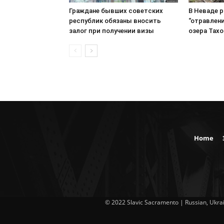
Граждане бывших советских
В Неваде 
республик обязаны вносить
“отравлени
залог при получении визы
озера Тахо
Home
© 2022 Slavic Sacramento | Russian, Ukrai