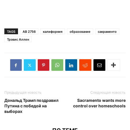
TAGS
AB 2756
калифорния
образование
сакраменто
Трэвис Аллен
Предыдущая новость
Следующая новость
Дональд Трамп поздравил
Sacramento wants more
Путина с победой на
control over homeschools
выборах