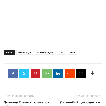
TAGS
беженцы
иммиграция
СНГ
сша
Предыдущая новость
Следующая новость
Дональд Трамп встретился
Дальнобойщик судится с