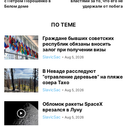
с Петром Порошенко в
властями за то, что его не
Белом доме
удержали от побега
ПО ТЕМЕ
Граждане бывших советских
республик обязаны вносить
залог при получении визы
SlavicSac
-
Aug 5, 2026
В Неваде расследуют
“отравление деревьев” на пляже
озера Тахо
SlavicSac
-
Aug 5, 2026
Обломок ракеты SpaceX
врезался в Луну
SlavicSac
-
Aug 5, 2026