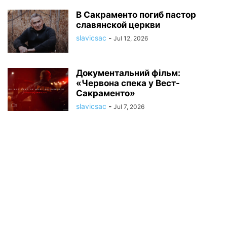
В Сакраменто погиб пастор
славянской церкви
slavicsac
-
Jul 12, 2026
Документальний фільм:
«Червона спека у Вест-
Сакраменто»
slavicsac
-
Jul 7, 2026