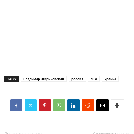
TAGS
Владимир Жириновский
россия
сша
Ураина
Предыдущая новость
Следующая новость