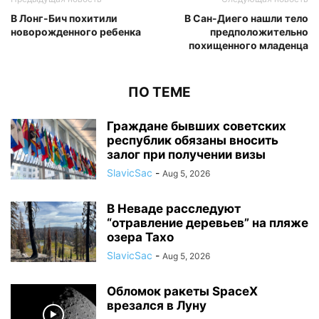
В Лонг-Бич похитили
В Сан-Диего нашли тело
новорожденного ребенка
предположительно
похищенного младенца
ПО ТЕМЕ
Граждане бывших советских
республик обязаны вносить
залог при получении визы
SlavicSac
-
Aug 5, 2026
В Неваде расследуют
“отравление деревьев” на пляже
озера Тахо
SlavicSac
-
Aug 5, 2026
Обломок ракеты SpaceX
врезался в Луну