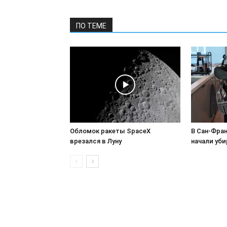
ПО ТЕМЕ
Обломок ракеты SpaceX
В Сан-Фра
врезался в Луну
начали уби