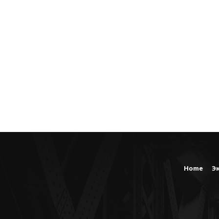
Home
Э