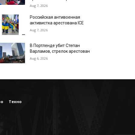
Aug 7, 2026
Российская антивоенная
активистка арестована ICE
Aug 7, 2026
В Портленде убит Степан
Варламов, стрелок арестован
Aug 6, 2026
во
Техно