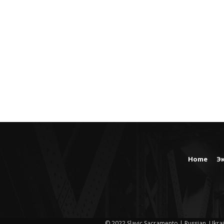
Home
Э
© 2022 Slavic Sacramento | Russian, Ukrai