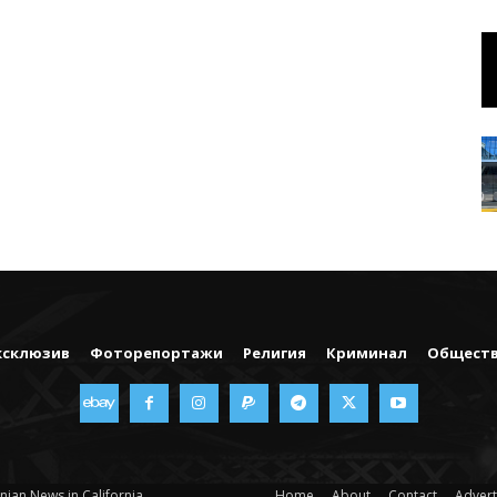
ксклюзив
Фоторепортажи
Религия
Криминал
Общест
nian News in California
Home
About
Contact
Advert