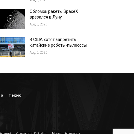
Обломок ракеты SpaceX
врезался в Луну
Aug 5, 2026
В США хотят запретить
китайские роботы-пылесосы
Aug 5, 2026
во
Техно
isment
Copyright & Policy
News – Новости