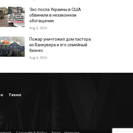
Экс-посла Украины в США
обвинили в незаконном
обогащении
Aug 6, 2026
Пожар уничтожил дом пастора
из Ванкувера и его семейный
бизнес
Aug 6, 2026
во
Техно
isment
Copyright & Policy
News – Новости