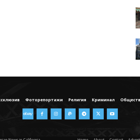
ксклюзив
Фоторепортажи
Религия
Криминал
Общест
nian News in California
Home
About
Contact
Advert