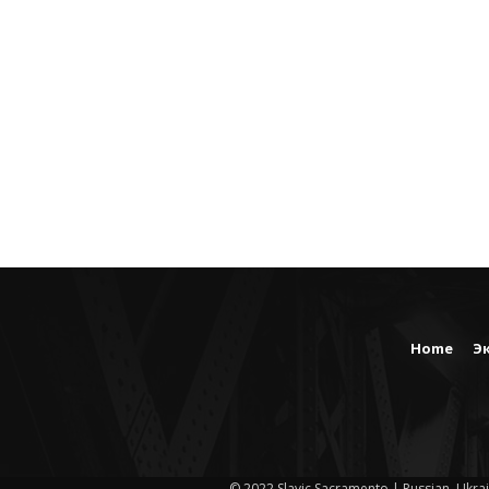
Home
Э
© 2022 Slavic Sacramento | Russian, Ukrai