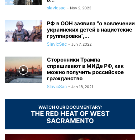
slavicsac
-
Nov 2, 2023
РФ в ООН заявила “о вовлечении
украинских детей в нацистские
группировки”,...
SlavicSac
-
Jun 7, 2022
Сторонники Трампа
спрашивают в МИДе РФ, как
можно получить российское
гражданство
SlavicSac
-
Jan 18, 2021
WATCH OUR DOCUMENTARY:
THE RED HEAT OF WEST
SACRAMENTO