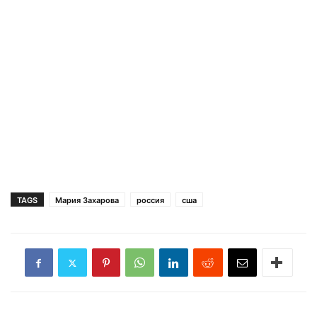
TAGS
Мария Захарова
россия
сша