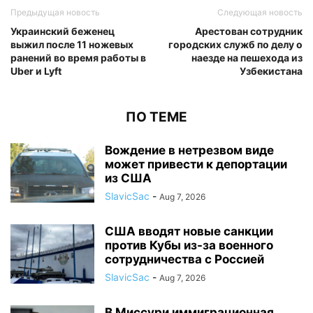
Предыдущая новость
Следующая новость
Украинский беженец
Арестован сотрудник
выжил после 11 ножевых
городских служб по делу о
ранений во время работы в
наезде на пешехода из
Uber и Lyft
Узбекистана
ПО ТЕМЕ
Вождение в нетрезвом виде
может привести к депортации
из США
SlavicSac
-
Aug 7, 2026
США вводят новые санкции
против Кубы из-за военного
сотрудничества с Россией
SlavicSac
-
Aug 7, 2026
В Миссури иммиграционная