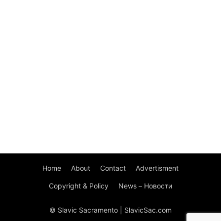
Home
About
Contact
Advertisment
Copyright & Policy
News – Новости
© Slavic Sacramento | SlavicSac.com