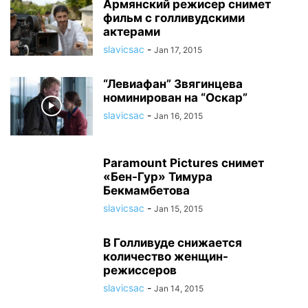
Армянский режисер снимет
фильм с голливудскими
актерами
slavicsac
-
Jan 17, 2015
“Левиафан” Звягинцева
номинирован на “Оскар”
slavicsac
-
Jan 16, 2015
Paramount Pictures снимет
«Бен-Гур» Тимура
Бекмамбетова
slavicsac
-
Jan 15, 2015
В Голливуде снижается
количество женщин-
режиссеров
slavicsac
-
Jan 14, 2015