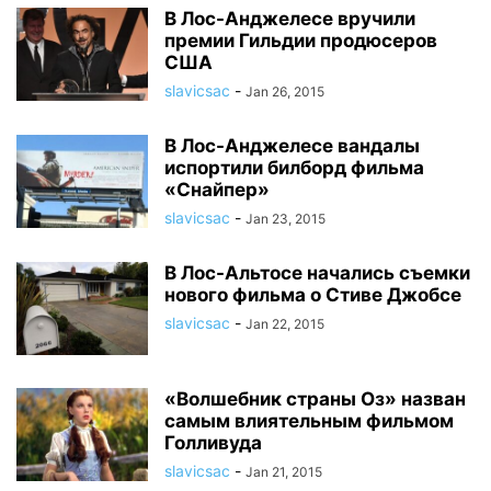
В Лос-Анджелесе вручили
премии Гильдии продюсеров
США
slavicsac
-
Jan 26, 2015
В Лос-Анджелесе вандалы
испортили билборд фильма
«Снайпер»
slavicsac
-
Jan 23, 2015
В Лос-Альтосе начались съемки
нового фильма о Стиве Джобсе
slavicsac
-
Jan 22, 2015
«Волшебник страны Оз» назван
самым влиятельным фильмом
Голливуда
slavicsac
-
Jan 21, 2015