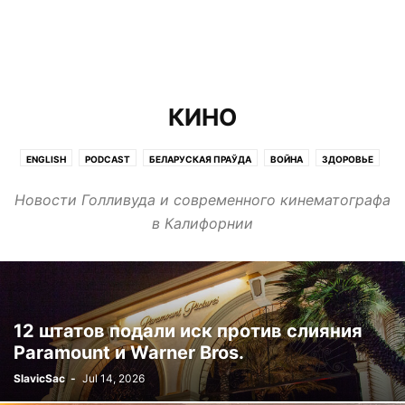
КИНО
ENGLISH
PODCAST
БЕЛАРУСКАЯ ПРАЎДА
ВОЙНА
ЗДОРОВЬЕ
ИНТЕРВЬЮ
ИНТЕРЕСНО
КИНО
МЕДИА
МНЕНИЕ
НАУКА
Новости Голливуда и современного кинематографа
НЕДВИЖИМОСТЬ
НОВИНИ
НОВОСТИ
ПОГОДА
РАБОТА
в Калифорнии
РАДИОВЕСТИ
РЕКЛАМА
СТАРТАПЫ
СТАТЬИ
ФИЛЬМ
ЭКСКЛЮЗИВ
12 штатов подали иск против слияния
Paramount и Warner Bros.
SlavicSac
-
Jul 14, 2026