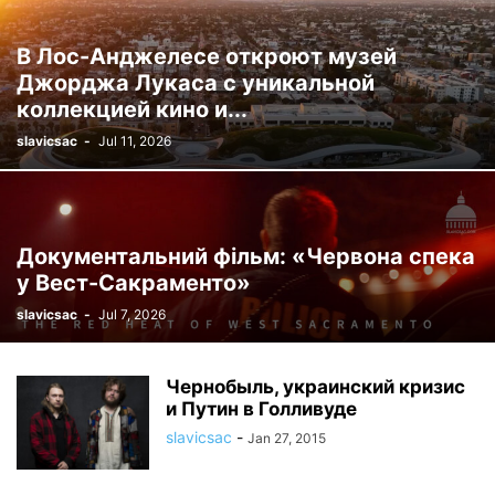
В Лос-Анджелесе откроют музей
Джорджа Лукаса с уникальной
коллекцией кино и...
slavicsac
-
Jul 11, 2026
Документальний фільм: «Червона спека
у Вест-Сакраменто»
slavicsac
-
Jul 7, 2026
Чернобыль, украинский кризис
и Путин в Голливуде
slavicsac
-
Jan 27, 2015