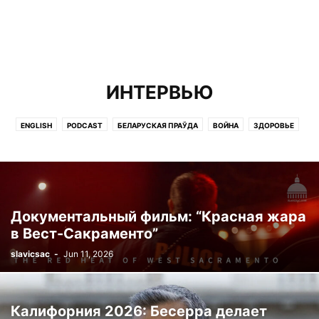
ИНТЕРВЬЮ
ENGLISH
PODCAST
БЕЛАРУСКАЯ ПРАЎДА
ВОЙНА
ЗДОРОВЬЕ
ИНТЕРВЬЮ
ИНТЕРЕСНО
КИНО
МЕДИА
МНЕНИЕ
НАУКА
НЕДВИЖИМОСТЬ
НОВИНИ
НОВОСТИ
ПОГОДА
РАБОТА
РАДИОВЕСТИ
РЕКЛАМА
СТАРТАПЫ
СТАТЬИ
ФИЛЬМ
ЭКСКЛЮЗИВ
Документальный фильм: “Красная жара
в Вест-Сакраменто”
slavicsac
-
Jun 11, 2026
Калифорния 2026: Бесерра делает