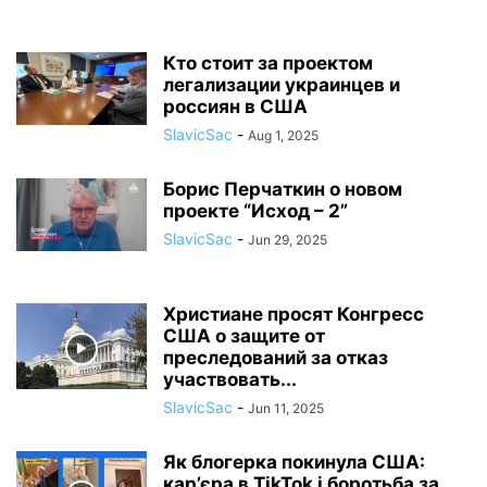
Кто стоит за проектом
легализации украинцев и
россиян в США
SlavicSac
-
Aug 1, 2025
Борис Перчаткин о новом
проекте “Исход – 2”
SlavicSac
-
Jun 29, 2025
Христиане просят Конгресс
США о защите от
преследований за отказ
участвовать...
SlavicSac
-
Jun 11, 2025
Як блогерка покинула США:
кар’єра в TikTok і боротьба за