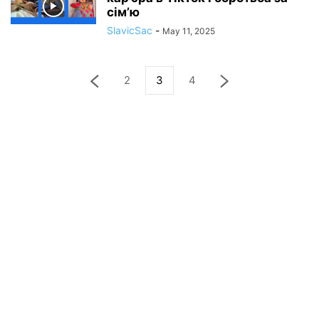
сім’ю
SlavicSac
-
May 11, 2025
2
3
4