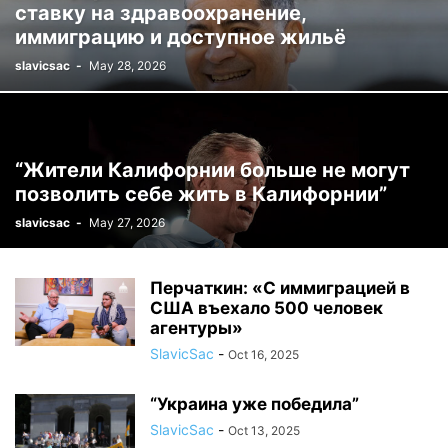
ставку на здравоохранение,
иммиграцию и доступное жильё
slavicsac
-
May 28, 2026
“Жители Калифорнии больше не могут
позволить себе жить в Калифорнии”
slavicsac
-
May 27, 2026
Перчаткин: «С иммиграцией в
США въехало 500 человек
агентуры»
SlavicSac
-
Oct 16, 2025
“Украина уже победила”
SlavicSac
-
Oct 13, 2025