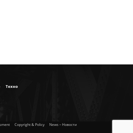
о
Техно
isment
Copyright & Policy
News – Новости