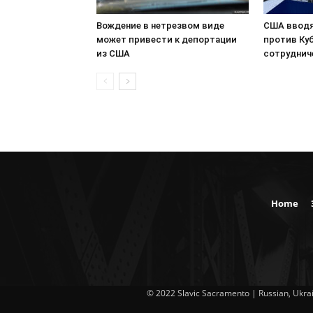
Вождение в нетрезвом виде
США вводя
может привести к депортации
против Куб
из США
сотруднич
Home
© 2022 Slavic Sacramento | Russian, Ukrai