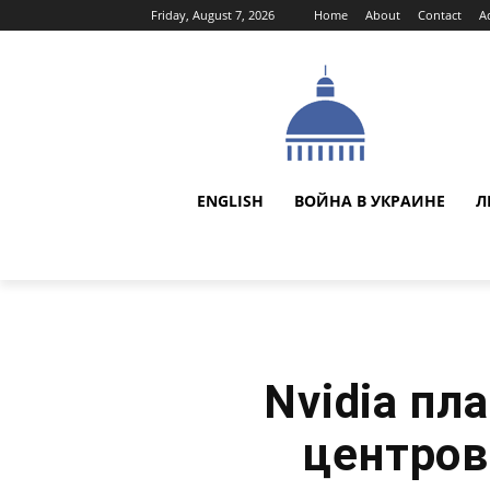
Friday, August 7, 2026
Home
About
Contact
A
ENGLISH
ВОЙНА В УКРАИНЕ
Л
Nvidia пл
центров