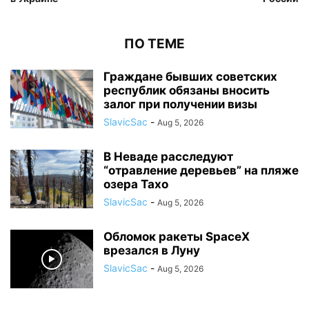
ПО ТЕМЕ
Граждане бывших советских
республик обязаны вносить
залог при получении визы
SlavicSac
-
Aug 5, 2026
В Неваде расследуют
“отравление деревьев” на пляже
озера Тахо
SlavicSac
-
Aug 5, 2026
Обломок ракеты SpaceX
врезался в Луну
SlavicSac
-
Aug 5, 2026