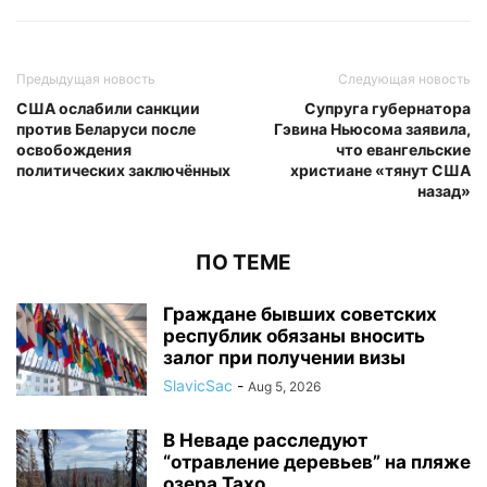
Предыдущая новость
Следующая новость
США ослабили санкции
Супруга губернатора
против Беларуси после
Гэвина Ньюсома заявила,
освобождения
что евангельские
политических заключённых
христиане «тянут США
назад»
ПО ТЕМЕ
Граждане бывших советских
республик обязаны вносить
залог при получении визы
SlavicSac
-
Aug 5, 2026
В Неваде расследуют
“отравление деревьев” на пляже
озера Тахо