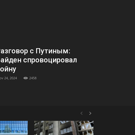
азговор с Путиным:
айден спровоцировал
ойну
ov 24, 2024
2458