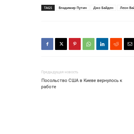
TAGS
Владимир Путин
Джо Байден
Леон Ва
Предыдущая новость
Посольство США в Киеве вернулось к
работе