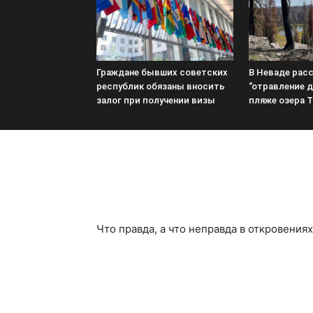
Граждане бывших советских
В Неваде рас
республик обязаны вносить
“отравление д
залог при получении визы
пляже озера Т
Что правда, а что неправда в откровени