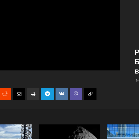
Р
Б
в
N