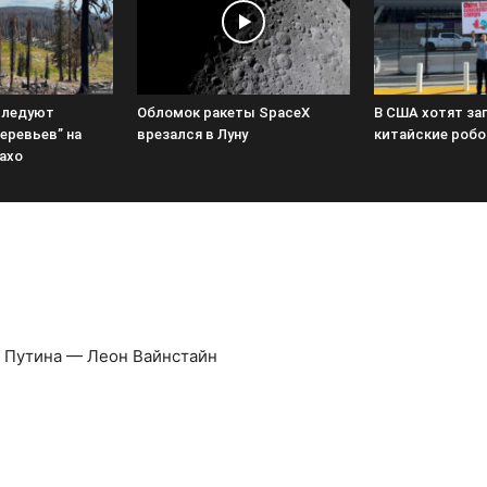
следуют
Обломок ракеты SpaceX
В США хотят за
еревьев” на
врезался в Луну
китайские роб
ахо
ях Путина — Леон Вайнстайн