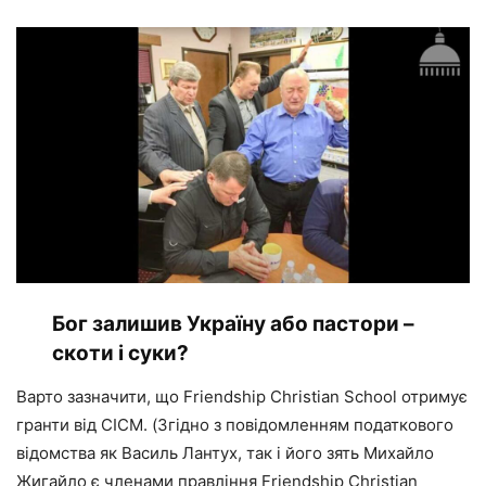
Бог залишив Україну або пастори –
скоти і суки?
Варто зазначити, що Friendship Christian School отримує
гранти від CICM. (Згідно з повідомленням податкового
відомства як Василь Лантух, так і його зять Михайло
Жигайло є членами правління Friendship Christian