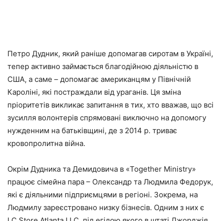
Петро Дудник, який раніше допомагав сиротам в Україні,
тепер активно займається благодійною діяльністю в
США, а саме – допомагає американцям у Північній
Кароліні, які постраждали від ураганів. Ця зміна
пріоритетів викликає запитання в тих, хто вважав, що всі
зусилля волонтерів спрямовані виключно на допомогу
нужденним на батьківщині, де з 2014 р. триває
кровопролитна війна.
Окрім Дудника та Демидовича в «Together Ministry»
працює сімейна пара – Олександр та Людмила Федорук,
які є діяльними підприємцями в регіоні. Зокрема, на
Людмилу зареєстровано низку бізнесів. Одним з них є
LC Store Atlanta LLC, під егідою якого в штаті Джорджія