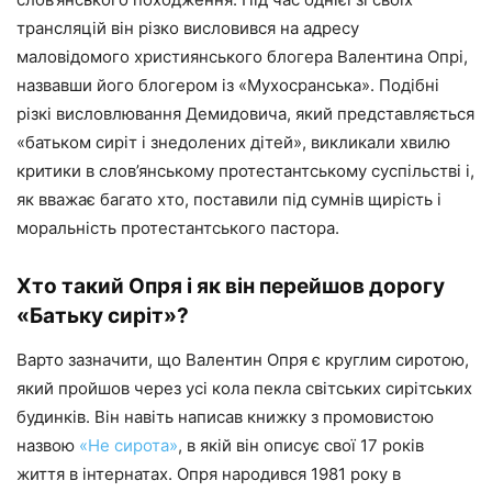
трансляцій він різко висловився на адресу
маловідомого християнського блогера Валентина Опрі,
назвавши його блогером із «Мухосранська». Подібні
різкі висловлювання Демидовича, який представляється
«батьком сиріт і знедолених дітей», викликали хвилю
критики в слов’янському протестантському суспільстві і,
як вважає багато хто, поставили під сумнів щирість і
моральність протестантського пастора.
Хто такий Опря і як він перейшов дорогу
«Батьку сиріт»?
Варто зазначити, що Валентин Опря є круглим сиротою,
який пройшов через усі кола пекла світських сирітських
будинків. Він навіть написав книжку з промовистою
назвою
«Не сирота»
, в якій він описує свої 17 років
життя в інтернатах. Опря народився 1981 року в