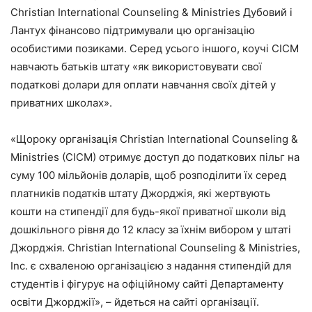
Christian International Counseling & Ministries Дубовий і
Лантух фінансово підтримували цю організацію
особистими позиками. Серед усього іншого, коучі CICM
навчають батьків штату «як використовувати свої
податкові долари для оплати навчання своїх дітей у
приватних школах».
«Щороку організація Christian International Counseling &
Ministries (CICM) отримує доступ до податкових пільг на
суму 100 мільйонів доларів, щоб розподілити їх серед
платників податків штату Джорджія, які жертвують
кошти на стипендії для будь-якої приватної школи від
дошкільного рівня до 12 класу за їхнім вибором у штаті
Джорджія. Christian International Counseling & Ministries,
Inc. є схваленою організацією з надання стипендій для
студентів і фігурує на офіційному сайті Департаменту
освіти Джорджії», – йдеться на сайті організації.