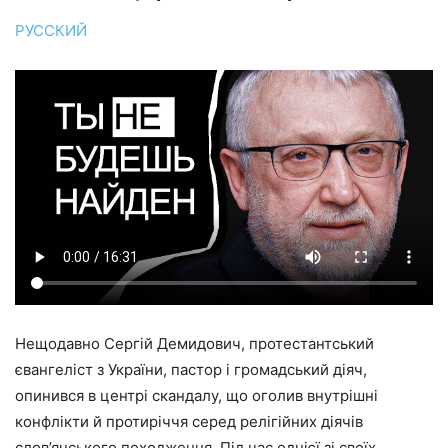
РУССКИЙ
Нещодавно Сергій Демидович, протестантський
євангеліст з України, пастор і громадський діяч,
опинився в центрі скандалу, що оголив внутрішні
конфлікти й протиріччя серед релігійних діячів
слов’янського походження. Під час однієї зі своїх