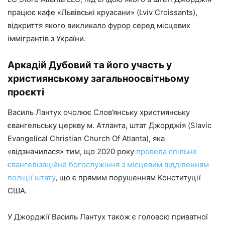
працює кафе «Львівські круасани» (Lviv Croissants),
відкриття якого викликало фурор серед місцевих
іммігрантів з України.
Аркадій Дубовий та його участь у
християнському загальноосвітньому
проєкті
Василь Лантух очолює Слов’янську християнську
євангельську церкву м. Атланта, штат Джорджія (Slavic
Evangelical Christian Church Of Atlanta), яка
«відзначилася» тим, що 2020 року
провела спільне
євангелізаційне богослужіння з місцевим відділенням
поліції штату
, що є прямим порушенням Конституції
США.
У Джорджії Василь Лантух також є головою приватної