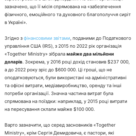
зазначено, що її місія спрямована на «забезпечення
фізичного, емоційного та духовного благополуччя сиріт
в Україні».
Згідно з
фінансовими звітами
, поданими до Податкового
управління США (IRS), з 2015 по 2022 рік організація
«Together Ministry» зібрала
майже два мільйони
доларів
. Зокрема, у 2016 році дохід становив $237 000,
а до 2022 року зріс до $600 000. Ці гроші, що не
оподатковуються, були використані на адміністративні
та офісні витрати, медіавиробництво, оренду та інші
потреби організації. Значна частина витрат була
спрямована на поїздки: наприклад, у 2015 році витрати
на пересування склали майже $100 000.
Варто зазначити, що серед засновників «Together
Ministry», крім Сергія Демидовича, є пастори, які