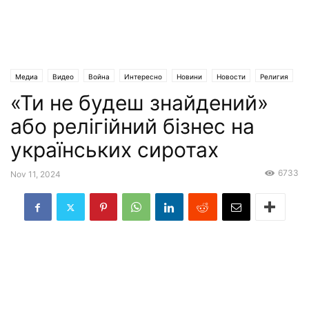
Медиа
Видео
Война
Интересно
Новини
Новости
Религия
«Ти не будеш знайдений»
Статьи
Эксклюзив
або релігійний бізнес на
українських сиротах
6733
Nov 11, 2024