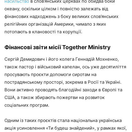
насильство
в слов’янських церквах по обидва боки
океану, оскільки цілком і повністю залежать від
фінансових надходжень з боку великих слов’янських
релігійних організацій Америки, чимало з яких
потопають в клановості та корупції.
Фінансові звіти місії Together Ministry
Сергій Демидович і його колега Геннадій Мохненко,
також пастор і військовий капелан, ось уже десятиліття
просувають проєкти допомоги сиротам на
пострадянському просторі, зокрема в Росії та Україні.
Вони активно проводять благодійні заходи в Європі та
США, а також збирають пожертви на розвиток
соціальних програм.
Одним із таких проєктів стала національна українська
акція усиновлення «Ти будеш знайдений», у рамках якої,