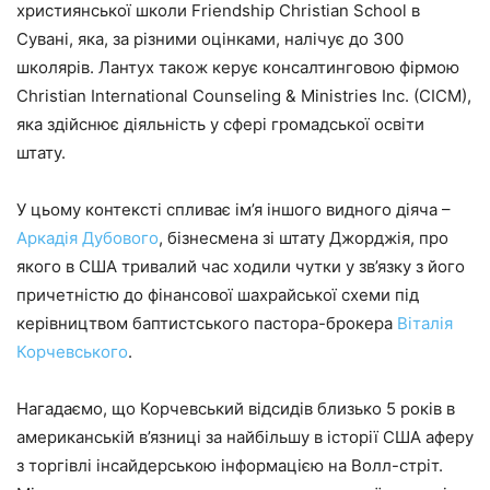
християнської школи Friendship Christian School в
Сувані, яка, за різними оцінками, налічує до 300
школярів. Лантух також керує консалтинговою фірмою
Christian International Counseling & Ministries Inc. (CICM),
яка здійснює діяльність у сфері громадської освіти
штату.
У цьому контексті спливає ім’я іншого видного діяча –
Аркадія Дубового
, бізнесмена зі штату Джорджія, про
якого в США тривалий час ходили чутки у зв’язку з його
причетністю до фінансової шахрайської схеми під
керівництвом баптистського пастора-брокера
Віталія
Корчевського
.
Нагадаємо, що Корчевський відсидів близько 5 років в
американській в’язниці за найбільшу в історії США аферу
з торгівлі інсайдерською інформацією на Волл-стріт.