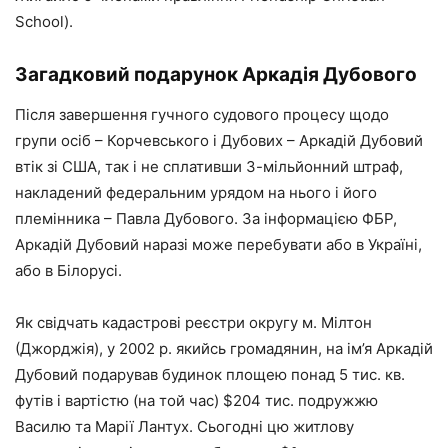
School).
Загадковий подарунок Аркадія Дубового
Після завершення гучного судового процесу щодо
групи осіб – Корчевського і Дубових – Аркадій Дубовий
втік зі США, так і не сплативши 3-мільйонний штраф,
накладений федеральним урядом на нього і його
племінника – Павла Дубового. За інформацією ФБР,
Аркадій Дубовий наразі може перебувати або в Україні,
або в Білорусі.
Як свідчать кадастрові реєстри округу м. Мілтон
(Джорджія), у 2002 р. якийсь громадянин, на ім’я Аркадій
Дубовий подарував будинок площею понад 5 тис. кв.
футів і вартістю (на той час) $204 тис. подружжю
Василю та Марії Лантух. Сьогодні цю житлову