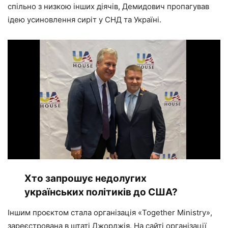
спільно з низкою інших діячів, Демидович пропагував
ідею усиновлення сиріт у СНД та Україні.
Хто запрошує недолугих
українських політиків до США?
Іншим проєктом стала організація «Together Ministry»,
зареєстрована в штаті Джорджія. На сайті організації