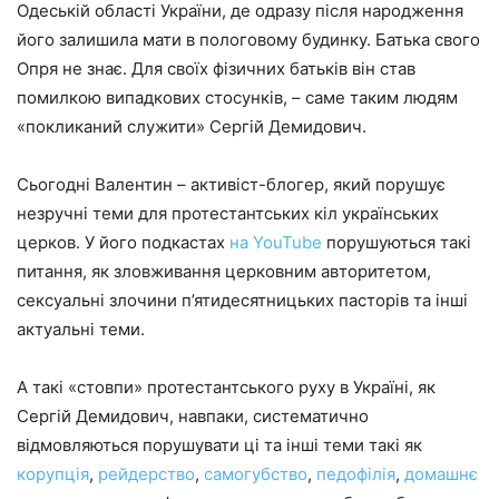
Одеській області України, де одразу після народження
його залишила мати в пологовому будинку. Батька свого
Опря не знає. Для своїх фізичних батьків він став
помилкою випадкових стосунків, – саме таким людям
«покликаний служити» Сергій Демидович.
Сьогодні Валентин – активіст-блогер, який порушує
незручні теми для протестантських кіл українських
церков. У його подкастах
на YouTube
порушуються такі
питання, як зловживання церковним авторитетом,
сексуальні злочини п’ятидесятницьких пасторів та інші
актуальні теми.
А такі «стовпи» протестантського руху в Україні, як
Сергій Демидович, навпаки, систематично
відмовляються порушувати ці та інші теми такі як
корупція
,
рейдерство
,
самогубство
,
педофілія
,
домашнє