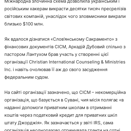
Міжнародна злочинна схема дозволила українським і
російським хакерам викрасти десятки тисяч пресрелізів
світових компаній, унаслідок чого зловмисники викрали
близько $100 млн.
Як вдалося дізнатися «Слов’янському Сакраменто» з
фінансових документів CICM, Аркадій Дубовий спільно з
пастором Лантухом брав участь у створенні цієї
організації Christian International Counseling & Ministries
Inc. і навіть очолював її аж до свого засудження
федеральним судом.
На сайті організації зазначено, що CICM – некомерційна
організація, що базується в Сувані, чия місія полягає «в
наданні допомоги приватним школам в отриманні
коштів через податковий кредит для приватних шкіл
штату Джорджія». Як зазначається у звіті IRS, сама
організація неодноразово отримувала гранти на сотні