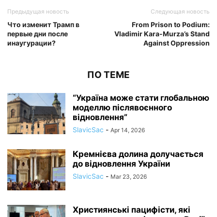
Предыдущая новость
Следующая новость
Что изменит Трамп в
From Prison to Podium:
первые дни после
Vladimir Kara-Murza’s Stand
инаугурации?
Against Oppression
ПО ТЕМЕ
“Україна може стати глобальною
моделлю післявоєнного
відновлення”
SlavicSac
-
Apr 14, 2026
Кремнієва долина долучається
до відновлення України
SlavicSac
-
Mar 23, 2026
Християнські пацифісти, які