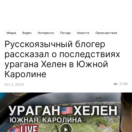
Медиа
Видео
Интересно
Погода
Новости
Происшествия
Русскоязычный блогер
Статьи
Эксклюзив
рассказал о последствиях
урагана Хелен в Южной
Каролине
3796
Oct 2, 2024