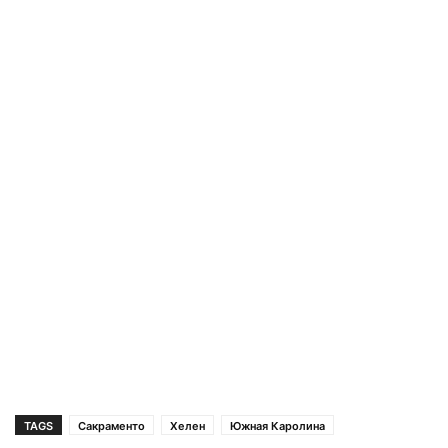
TAGS
Сакраменто
Хелен
Южная Каролина