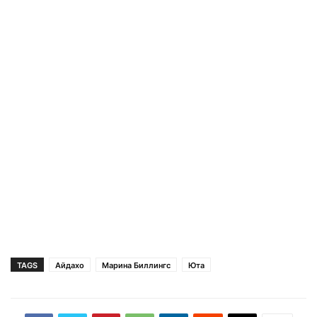
TAGS
Айдахо
Марина Биллингс
Юта