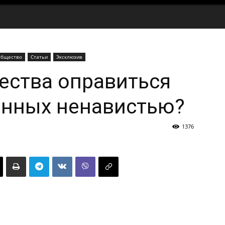
бщество
Статьи
Эксклюзив
ества оправиться
анных ненавистью?
1376