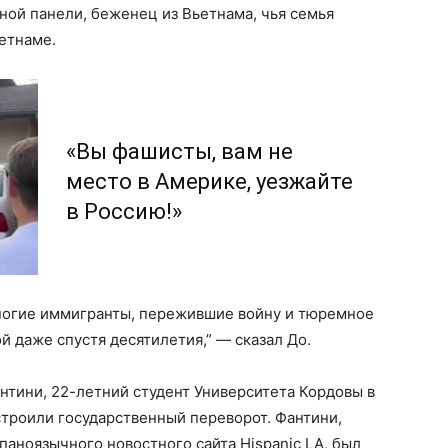
чной панели, беженец из Вьетнама, чья семья
етнаме.
«Вы фашисты, вам не
место в Америке, уезжайте
в Россию!»
ногие иммигранты, пережившие войну и тюремное
й даже спустя десятилетия,” — сказал До.
нтини, 22-летний студент Университета Кордовы в
устроили государственный переворот. Фантини,
паноязычного новостного сайта Hispanic LA, был