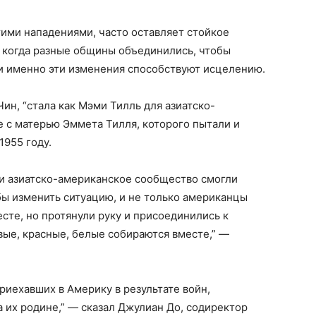
тими нападениями, часто оставляет стойкое
, когда разные общины объединились, чтобы
, и именно эти изменения способствуют исцелению.
Чин, “стала как Мэми Тилль для азиатско-
е с матерью Эммета Тилля, которого пытали и
1955 году.
на и азиатско-американское сообщество смогли
обы изменить ситуацию, и не только американцы
сте, но протянули руку и присоединились к
ые, красные, белые собираются вместе,” —
иехавших в Америку в результате войн,
 их родине,” — сказал Джулиан До, содиректор