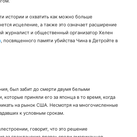
гом.
ти истории и охватить как можно больше
нется исцеление, а также это означает расширение
ый журналист и общественный организатор Хелен
а
, посвященного памяти убийства Чина в Детройте в
ния, был забит до смерти двумя белыми
которые приняли его за японца в то время, когда
никать на рынок США. Несмотря на многочисленные
падавших к условным срокам.
илестроении, говорит, что это решение
я за гражданские права» среди американцев