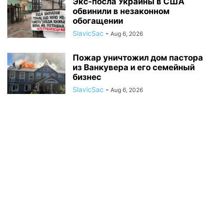
Экс-посла Украины в США
обвинили в незаконном
обогащении
SlavicSac
-
Aug 6, 2026
Пожар уничтожил дом пастора
из Ванкувера и его семейный
бизнес
SlavicSac
-
Aug 6, 2026