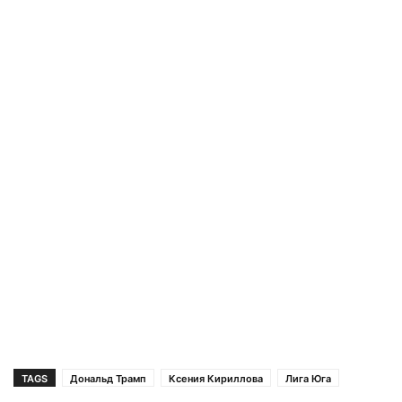
TAGS
Дональд Трамп
Ксения Кириллова
Лига Юга