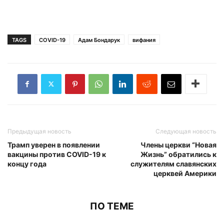
TAGS
COVID-19
Адам Бондарук
вифания
Предыдущая новость
Следующая новость
Трамп уверен в появлении
Члены церкви “Новая
вакцины против COVID-19 к
Жизнь” обратились к
концу года
служителям славянских
церквей Америки
ПО ТЕМЕ