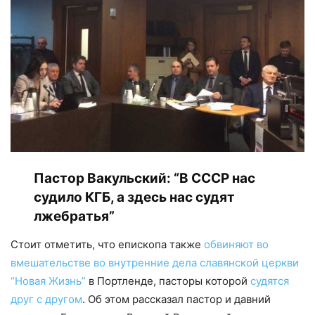
Пастор Вакульский: “В СССР нас
судило КГБ, а здесь нас судят
лжебратья”
Стоит отметить, что епископа также
обвиняют во
вмешательстве во внутренние дела славянской церкви
“Новая Жизнь”
в Портленде, пасторы которой
судятся
друг с другом
. Об этом рассказал пастор и давний