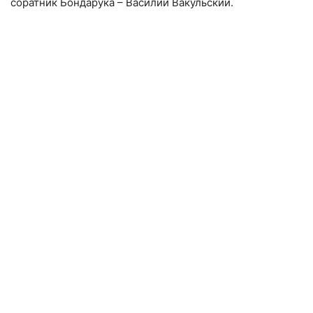
соратник Бондарука – Василий Вакульский.