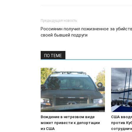
Предыдущая новость
Россиянин получил пожизненное за убийст
своей бывшей подруги
ПО ТЕМЕ
Вождение в нетрезвом виде
США вводя
может привести к депортации
против Куб
из США
сотруднич