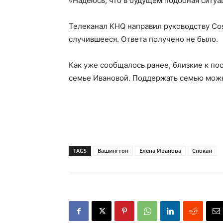
«Надеюсь, что в будущем подобная ситуац
Телеканал KHQ направил руководству Co
случившееся. Ответа получено не было.
Как уже сообщалось ранее, близкие к п
семье Ивановой. Поддержать семью можн
TAGS
Вашингтон
Елена Иванова
Спокан