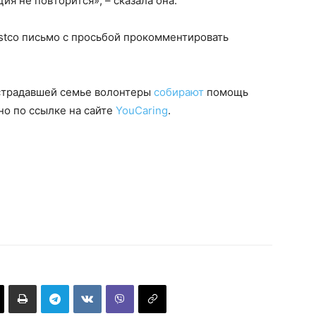
ия не повторится», – сказала она.
stco письмо с просьбой прокомментировать
острадавшей семье волонтеры
собирают
помощь
о по ссылке на сайте
YouCaring
.