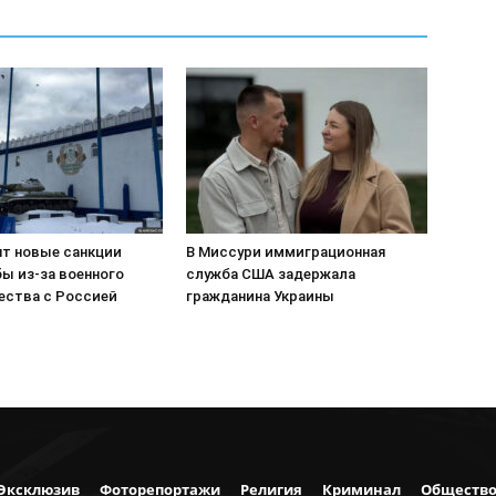
т новые санкции
В Миссури иммиграционная
ы из-за военного
служба США задержала
ества с Россией
гражданина Украины
Эксклюзив
Фоторепортажи
Религия
Криминал
Обществ