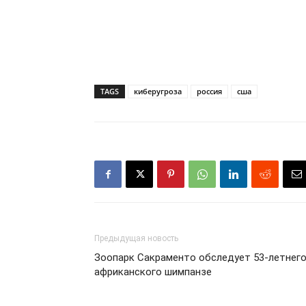
TAGS
киберугроза
россия
сша
Предыдущая новость
Зоопарк Сакраменто обследует 53-летнег
африканского шимпанзе