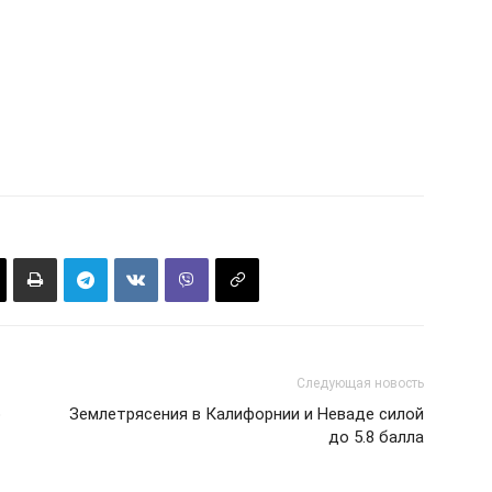
Следующая новость
о
Землетрясения в Калифорнии и Неваде силой
до 5.8 балла