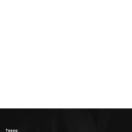
о
Техно