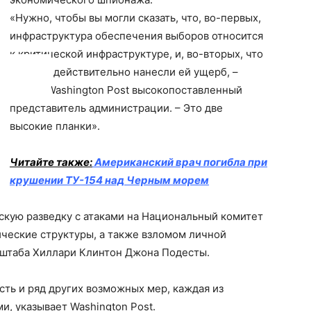
«Нужно, чтобы вы могли сказать, что, во-первых,
инфраструктура обеспечения выборов относится
к критической инфраструктуре, и, во-вторых, что
русские действительно нанесли ей ущерб, –
заявил Washington Post высокопоставленный
представитель администрации. – Это две
высокие планки».
Читайте также:
Американский врач погибла при
крушении ТУ-154 над Черным морем
скую разведку с атаками на Национальный комитет
ческие структуры, а также взломом личной
 штаба Хиллари Клинтон Джона Подесты.
ть и ряд других возможных мер, каждая из
и, указывает Washington Post.