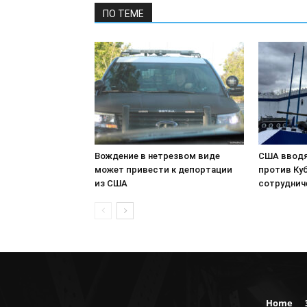
ПО ТЕМЕ
Вождение в нетрезвом виде
США вводя
может привести к депортации
против Куб
из США
сотруднич
Home