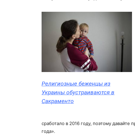
Религиозные беженцы из
Украины обустраиваются в
Сакраменто
сработало в 2016 году, поэтому давайте
года».